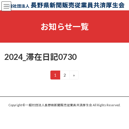
コ
ナ
ン
ビ
テ
ゲ
ン
ー
お知らせ一覧
ツ
シ
へ
ョ
ス
ン
キ
に
ッ
移
2024_滞在日記0730
プ
動
投
1
2
»
固
固
定
定
稿
ペ
ペ
ー
ー
の
ジ
ジ
ペ
Copyright © 一般社団法人長野県新聞販売従業員共済厚生会 All Rights Reserved.
ー
ジ