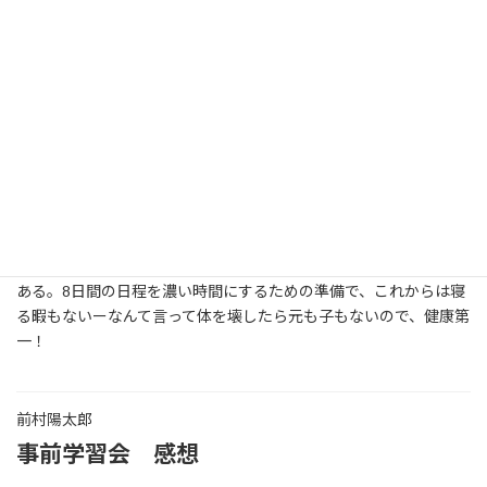
事で、心の中が100％楽しみな気持ちになれました。米国派遣まで
の１ヶ月間、まだまだ準備できることは多くあるので頑張りま
す。
友野裕斗
事前学習会 感想
選抜期間を含めればもっと前からなのかもしれないが、やっと記
者派遣の事業が始動したのを感じる。まずは仲間の顔や名前、取
材時の英語、訪問予定の施設の背景と、覚えることが山のように
ある。8日間の日程を濃い時間にするための準備で、これからは寝
る暇もないーなんて言って体を壊したら元も子もないので、健康第
一！
前村陽太郎
事前学習会 感想