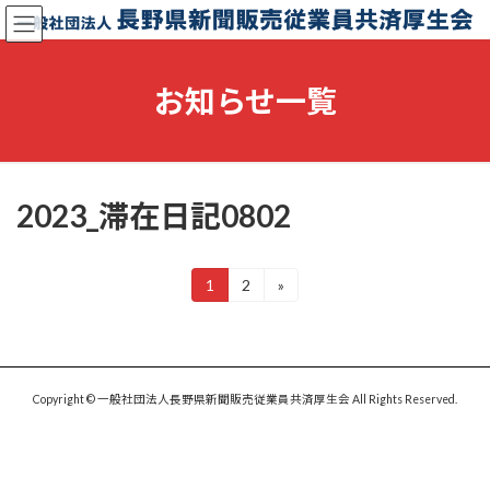
コ
ナ
ン
ビ
テ
ゲ
ン
ー
お知らせ一覧
ツ
シ
へ
ョ
ス
ン
キ
に
ッ
移
2023_滞在日記0802
プ
動
投
1
2
»
固
固
定
定
稿
ペ
ペ
ー
ー
の
ジ
ジ
ペ
Copyright © 一般社団法人長野県新聞販売従業員共済厚生会 All Rights Reserved.
ー
ジ