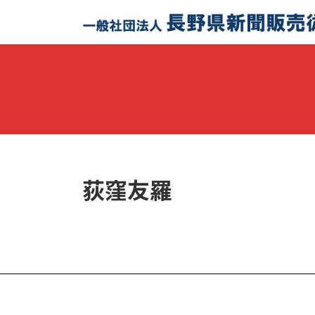
コ
ナ
ン
ビ
テ
ゲ
ン
ー
ツ
シ
へ
ョ
ス
ン
キ
に
ッ
移
プ
動
荻窪友羅