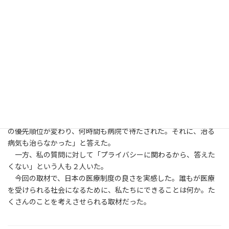
「いつ入ったか？」と聞くと、「子どものときから」と答えた
人が２人、「働くようになってから」は６人いた。子どもの時は
けがや病気などにならず必要なかったと言っていた。それを聞い
て私は驚いた。私は幼いころからたくさんけがをしていて、市の
補助金の恩恵を何度も受けたからだ。
「いいえ」と答えたテキサス州在住のヴィクトリアさん(25)さん
に「ケガをしたとき、病気にかかったとき、薬を買うとき費用はど
うするのか？」と聞くと、「費用は高くてすぐに払えないから分
割で」と答えた。
ヴィクトリアさんに「アメリカの医療の問題は何か」と聞いた
ら、「病院側に問題がある。保険に加入しているかどうかで治療
の優先順位が変わり、何時間も病院で待たされた。それに、治る
病気も治らなかった」と答えた。
一方、私の質問に対して「プライバシーに関わるから、答えた
くない」という人も２人いた。
今回の取材で、日本の医療制度の良さを実感した。誰もが医療
を受けられる社会になるために、私たちにできることは何か。た
くさんのことを考えさせられる取材だった。