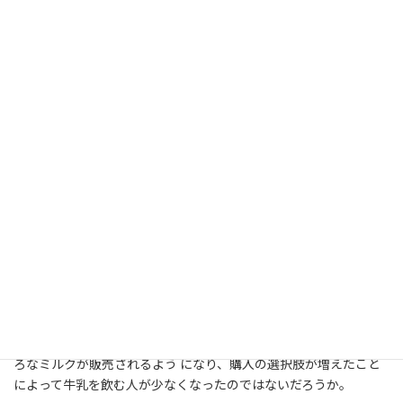
意見が多かった。「アレルギだけど牛乳が大好きだから、薬を飲
んでアイスや乳製品などをよく食べる」とチェルシーさん（29）
は言っていた。一方で、ソフィアさん（24）によると、「昔は、
チョコチップクッキーとホットミルクや、パンとアイスミルクな
ど甘いものとセットで食べる習慣があった」が、「今はたくさん
の種類のミルクが売られていてどれを買えばいいか分からなくな
ってしまい、今までの習慣が薄れている」という側面もあるよう
だ。ビンさん（17）も「小さい頃は飲めたけれど、今はお腹が痛
くなるからアーモンドミルク（almond milk）や豆乳（soy milk）を
飲む」と言っていた。実際に、スーパーに行ってみると、アーモン
ドミルクや豆乳以外にも、オーツミルク（oat milk）、ライスミル
ク（rice milk）、ココナッツミルク（coconut milk）、マカデミア
ミルク（macadamia milk）などの植物性ミルクが売られていた。テ
リーさん（53）とタニヤさん（53）は「牛乳の匂いや味、舌触り
は苦手だけれど、アイスやチーズなどの乳製品は大好きだ」と言っ
ていた。
アメリカでは、食習慣の変化や健康志向の高まりから、いろい
ろなミルクが販売されるよう になり、購入の選択肢が増えたこと
によって牛乳を飲む人が少なくなったのではないだろうか。