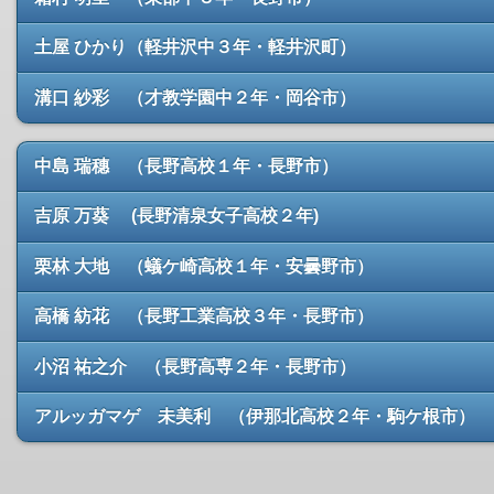
土屋 ひかり（軽井沢中３年・軽井沢町）
溝口 紗彩 （才教学園中２年・岡谷市）
中島 瑞穗 （長野高校１年・長野市）
吉原 万葵 (長野清泉女子高校２年)
栗林 大地 （蟻ケ崎高校１年・安曇野市）
高橋 紡花 （長野工業高校３年・長野市）
小沼 祐之介 （長野高専２年・長野市）
アルッガマゲ 未美利 （伊那北高校２年・駒ケ根市）