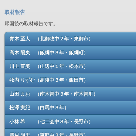
取材報告
帰国後の取材報告です。
青木 至人 （北御牧中２年・東御市）
高木 陽央 （飯綱中３年・飯綱町）
川上 直美 （山辺中１年・松本市）
牧内 りずむ（高陵中３年・飯田市）
山田 まお （南木曽中３年・南木曽町）
松澤 実紀 （白馬中３年）
小林 希 （七二会中３年・長野市）
霜村 明里 （東部中３年・長野市）