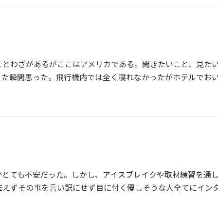
ことわざがあるがここはアメリカである。聞きたいこと、見た
った瞬間思った。飛行機内では全く寝れなかったがホテルでお
かとても不安だった。しかし、アイスブレイクや取材練習を通
怯えずその事を言い訳にせず目に付く優しそうな人全てにイン