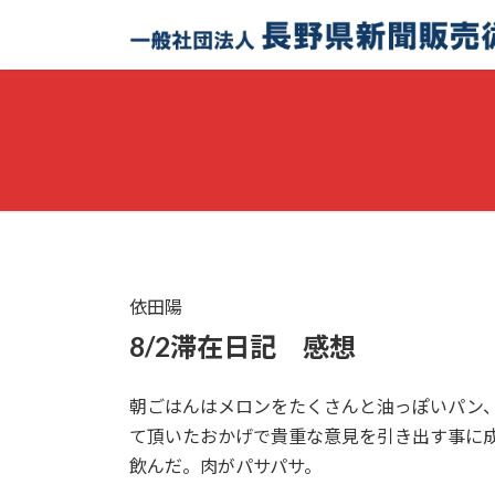
コ
ナ
ン
ビ
テ
ゲ
ン
ー
ツ
シ
へ
ョ
ス
ン
キ
に
ッ
移
プ
動
依田陽
8/2滞在日記 感想
朝ごはんはメロンをたくさんと油っぽいパン
て頂いたおかげで貴重な意見を引き出す事に
飲んだ。肉がパサパサ。