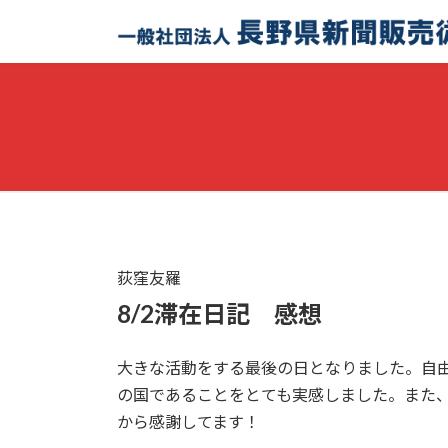
コ
ナ
ン
ビ
テ
ゲ
ン
ー
ツ
シ
へ
ョ
ス
ン
キ
に
ッ
移
プ
動
荻窪友羅
8/2滞在日記 感想
大きな活動をする最後の日となりました。自
の国であることをとても実感しました。また、
から感謝してます！